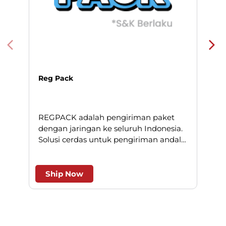
Reg Pack
REGPACK adalah pengiriman paket
N
dengan jaringan ke seluruh Indonesia.
Solusi cerdas untuk pengiriman andal
l
dan efesien.
Ship Now