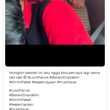
Mungkin setelah ini aku ngga bisa percaya lagi sama
laki-laki 😔 #LionParcel #BeraniDiandelin
#KirimPaket #kepercayaan #trustissue
#LionParcel
#BeraniDiandelin
#KirimPaket
#kepercayaan
#trustissue