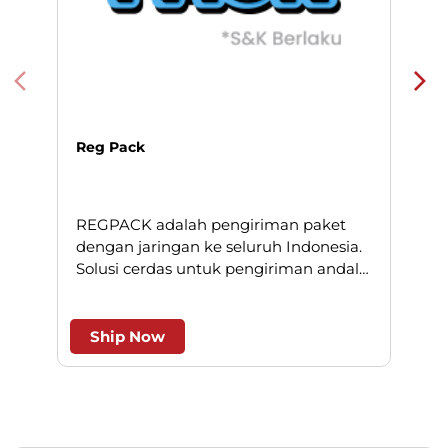
Reg Pack
REGPACK adalah pengiriman paket
N
dengan jaringan ke seluruh Indonesia.
Solusi cerdas untuk pengiriman andal
l
dan efesien.
Ship Now