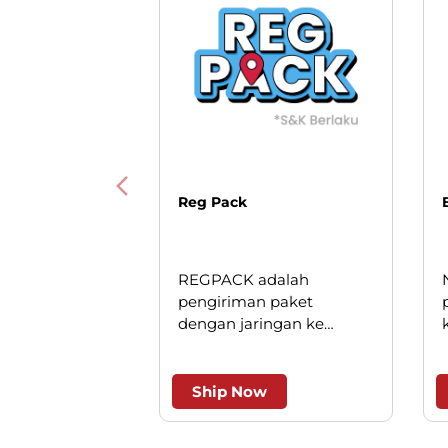
Reg Pack
REGPACK adalah
pengiriman paket
dengan jaringan ke
seluruh Indonesia. Solusi
cerdas untuk pengiriman
andal dan efesien.
Ship Now