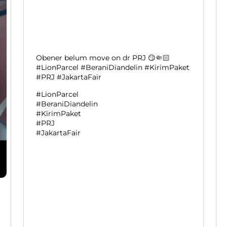
Obener belum move on dr PRJ 😏🤏🏻
#LionParcel #BeraniDiandelin #KirimPaket
#PRJ #JakartaFair