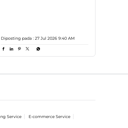
#LionParcel
#BeraniDiandelin
#KirimPaket
#Suara
#lakban
Diposting pada :
27 Jul 2026 9:40 AM
ing Service
E-commerce Service