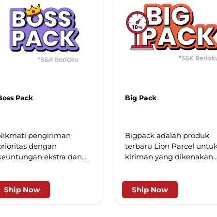
Boss Pack
Big Pack
Nikmati pengiriman
Bigpack adalah produk
prioritas dengan
terbaru Lion Parcel untu
keuntungan ekstra dan
kiriman yang dikenakan
keistimewaan layanan.
minimum kilogram, saat
ini hanya berlaku untuk
beberapa wilayah kota
Ship Now
Ship Now
besar.