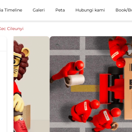
ia Timeline
Galeri
Peta
Hubungi kami
Book/B
Kec Cileunyi