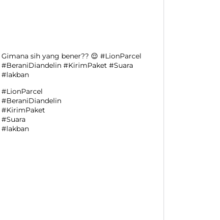
Gimana sih yang bener?? 😌 #LionParcel
#BeraniDiandelin #KirimPaket #Suara
#lakban