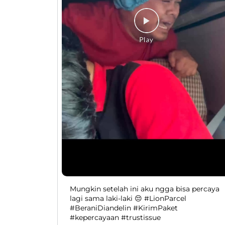
Mungkin setelah ini aku ngga bisa percaya
lagi sama laki-laki 😔 #LionParcel
#BeraniDiandelin #KirimPaket
#kepercayaan #trustissue