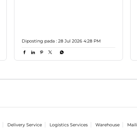
#LionParcel
#BeraniDiandelin
#KirimPaket
#PRJ
#JakartaFair
Diposting pada :
28 Jul 2026 4:28 PM
Delivery Service
Logistics Services
Warehouse
Mail