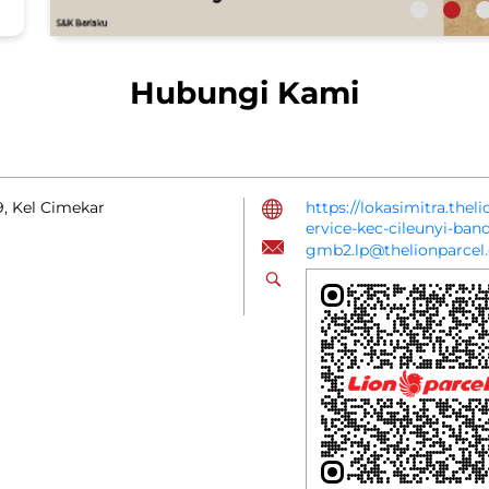
Hubungi Kami
09, Kel Cimekar
https://lokasimitra.thel
ervice-kec-cileunyi-b
gmb2.lp@thelionparcel