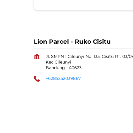
Lion Parcel - Ruko Cisitu
Jl. SMPN 1 Cileunyi No. 135, Cisitu RT. 03/
Kec Cileunyi
Bandung
-
40623
+6285252039867