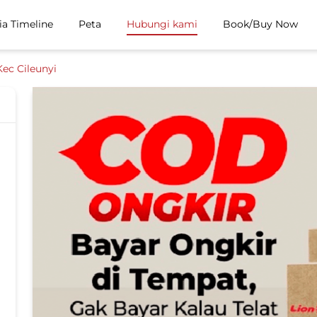
ia Timeline
Peta
Hubungi kami
Book/Buy Now
Kec Cileunyi