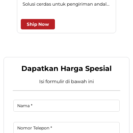
Reg Pack
REGPACK adalah pengiriman paket
N
dengan jaringan ke seluruh Indonesia.
Solusi cerdas untuk pengiriman andal
l
dan efesien.
Ship Now
Dapatkan Harga Spesial