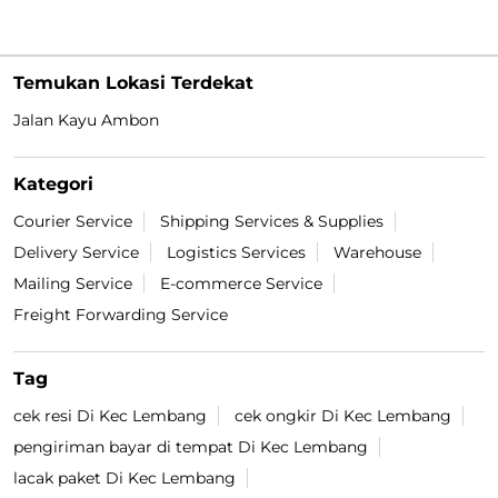
#LionParcel
#BeraniDiandelin
#KirimPaket
#kepercayaan
#trustissue
Diposting pada :
29 Jul 2026 4:37 PM
Temukan Lokasi Terdekat
Jalan Kayu Ambon
Kategori
Courier Service
Shipping Services & Supplies
Delivery Service
Logistics Services
Warehouse