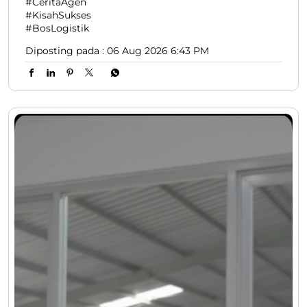
Meninggalkan pekerjaan tetap demi membangun
bisnis logistik tentu bukan keputusan yang mudah,
tapi semua pengorbanan itu setimpal dengan apa
yang sekarang beliau dapatkan 😎👍🏻. Video
lengkapnya ada di Youtube Lion Parcel yaaaa 🔥.
#LionParcel #BeraniDiandelin #CeritaAgen
#KisahSukses #BosLogistik
#LionParcel
#BeraniDiandelin
#CeritaAgen
#KisahSukses
#BosLogistik
Diposting pada :
06 Aug 2026 6:43 PM