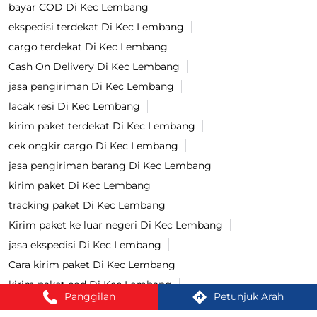
Mailing Service
E-commerce Service
Freight Forwarding Service
Tag
cek resi Di Kec Lembang
cek ongkir Di Kec Lembang
pengiriman bayar di tempat Di Kec Lembang
lacak paket Di Kec Lembang
bayar COD Di Kec Lembang
ekspedisi terdekat Di Kec Lembang
cargo terdekat Di Kec Lembang
Cash On Delivery Di Kec Lembang
jasa pengiriman Di Kec Lembang
lacak resi Di Kec Lembang
kirim paket terdekat Di Kec Lembang
cek ongkir cargo Di Kec Lembang
Panggilan
Petunjuk Arah
jasa pengiriman barang Di Kec Lembang