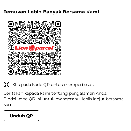
Wahid Devano
Diposting pada
:
24-12-2025
Dinilai
5
(Translated by Google) Lion Parcel offers top-notch service
here. The staff is friendly and responsive to customers.
(Original) Lion Parcel di sini pelayanannya top. Staff ramah
dan sigap melayani pelanggan.
Lihat Semua
Temukan Lebih Banyak Bersama Kami