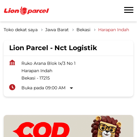
Toko dekat saya
Jawa Barat
Bekasi
Harapan Indah
Lion Parcel - Nct Logistik
Ruko Arana Blok Ix/3 No 1
Harapan Indah
Bekasi
-
17215
Buka pada 09:00 AM