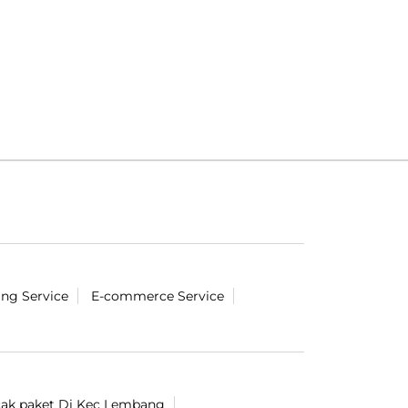
ing Service
E-commerce Service
cak paket Di Kec Lembang