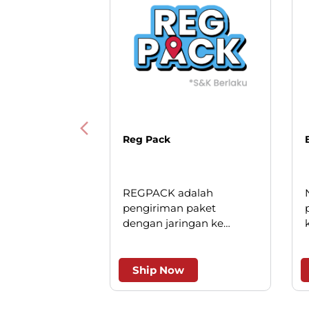
Reg Pack
REGPACK adalah
pengiriman paket
dengan jaringan ke
seluruh Indonesia. Solusi
cerdas untuk pengiriman
andal dan efesien.
Ship Now