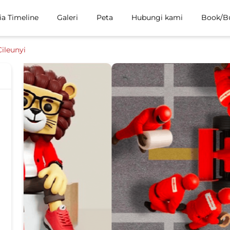
ia Timeline
Galeri
Peta
Hubungi kami
Book/B
Cileunyi