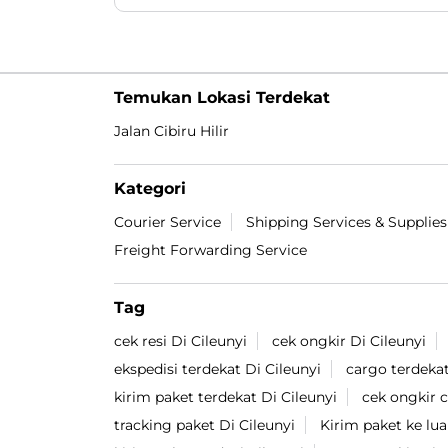
yang sekarang beliau dapatkan 😎👍🏻. Video
lengkapnya ada di Youtube Lion Parcel
yaaaa 🔥. #LionParcel #BeraniDiandelin
#CeritaAgen #KisahSukses #BosLogistik
#LionParcel
#BeraniDiandelin
#CeritaAgen
#KisahSukses
#BosLogistik
Diposting pada :
06 Aug 2026 6:43 PM
Temukan Lokasi Terdekat
Jalan Cibiru Hilir