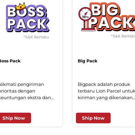
Boss Pack
Big Pack
Nikmati pengiriman
Bigpack adalah produk
prioritas dengan
terbaru Lion Parcel untu
keuntungan ekstra dan
kiriman yang dikenakan
keistimewaan layanan.
minimum kilogram, saat
ini hanya berlaku untuk
beberapa wilayah kota
Ship Now
Ship Now
besar.