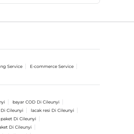
#LionParcel
#BeraniDiandelin
#KirimPaket
#kepercayaan
#trustissue
Diposting pada :
29 Jul 2026 4:37 PM