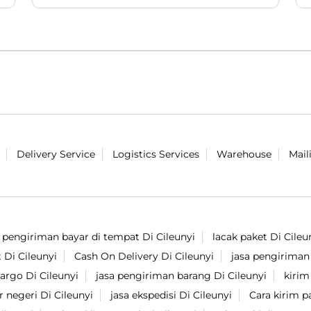
lokal 😎. Tonton lengkapnya di akun
Youtube Lion Parcel yaaaaa ✨. #LionParcel
#BeraniDiandelin #AVOSKIN #ProdukLokal
#Skincare
#LionParcel
#BeraniDiandelin
#AVOSKIN
#ProdukLokal
#Skincare
Diposting pada :
03 Aug 2026 6:12 PM