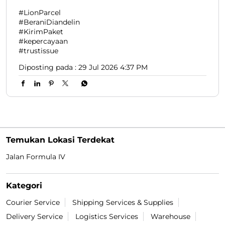
Mungkin setelah ini aku ngga bisa percaya lagi sama
laki-laki 😔 #LionParcel #BeraniDiandelin
#KirimPaket #kepercayaan #trustissue
#LionParcel
#BeraniDiandelin
#KirimPaket
#kepercayaan
#trustissue