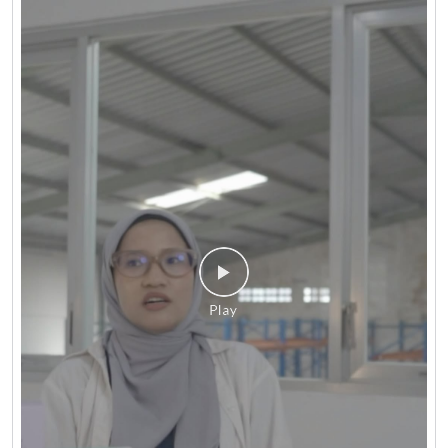
#KisahSukses #BosLogistik
#LionParcel
#BeraniDiandelin
#CeritaAgen
#KisahSukses
#BosLogistik
Diposting pada :
06 Aug 2026 6:43 PM