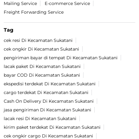
Diposting pada :
29 Jul 2026 4:37 PM
Temukan Lokasi Terdekat
Jalan Formula IV
Kategori
Courier Service
Shipping Services & Supplies
Delivery Service
Logistics Services
Warehouse
Mailing Service
E-commerce Service
Freight Forwarding Service
Tag
cek resi Di Kecamatan Sukatani