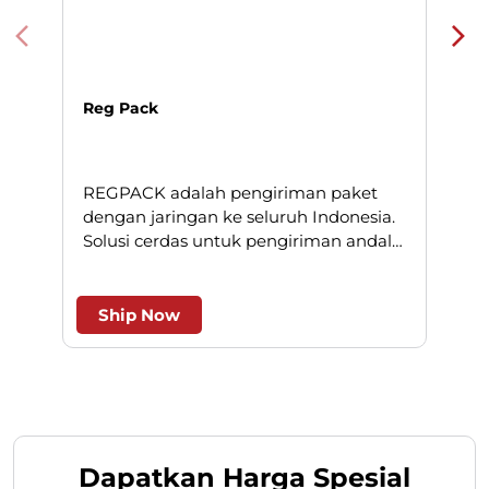
Reg Pack
REGPACK adalah pengiriman paket
N
dengan jaringan ke seluruh Indonesia.
Solusi cerdas untuk pengiriman andal
l
dan efesien.
Ship Now
Dapatkan Harga Spesial