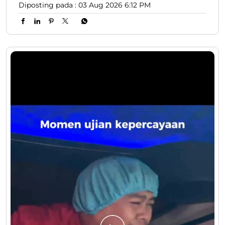
Berawal dari “ide nongkrong” di Kosan, AVOSKIN kini
berhasil bertahan 12 tahun dan menjawab kebutuhan
skincare dan make up wanita Indonesia. Bangga
produk lokal 😎. Tonton lengkapnya di akun Youtube
Lion Parcel yaaaaa ✨. #LionParcel #BeraniDiandelin
#AVOSKIN #ProdukLokal #Skincare
#LionParcel
#BeraniDiandelin
#AVOSKIN
#ProdukLokal
#Skincare
Diposting pada :
03 Aug 2026 6:12 PM