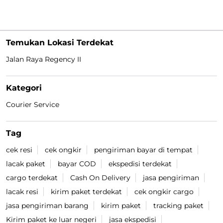
Temukan Lokasi Terdekat
Jalan Raya Regency II
Kategori
Courier Service
Tag
cek resi
cek ongkir
pengiriman bayar di tempat
lacak paket
bayar COD
ekspedisi terdekat
cargo terdekat
Cash On Delivery
jasa pengiriman
lacak resi
kirim paket terdekat
cek ongkir cargo
jasa pengiriman barang
kirim paket
tracking paket
Kirim paket ke luar negeri
jasa ekspedisi