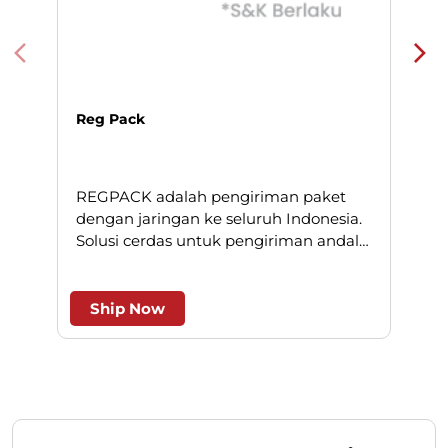
dengan jaringan ke seluruh Indonesia.
Solusi cerdas untuk pengiriman andal
l
dan efesien.
Ship Now
Dapatkan Harga Spesial
Isi formulir di bawah ini