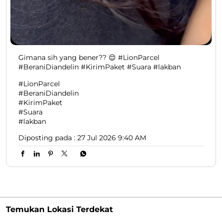
#KirimPaket
#Suara
#lakban
Diposting pada :
27 Jul 2026 9:40 AM
Temukan Lokasi Terdekat
Jalan Khp Hasan Mustopa
Kategori
Courier Service
Shipping Services & Supplies
Delivery Service
Logistics Services
Warehouse
Mailing Service
E-commerce Service
Freight Forwarding Service