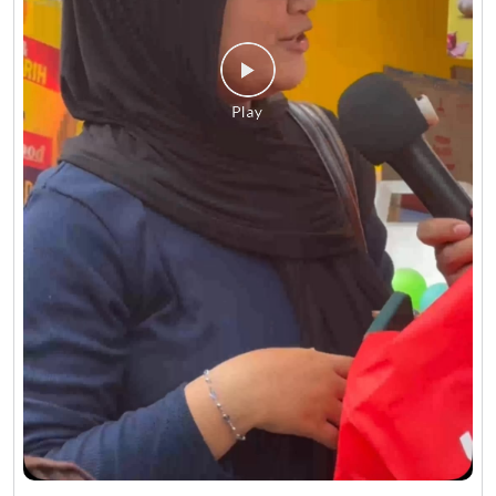
Obener belum move on dr PRJ 😏🤏🏻 #LionParcel
#BeraniDiandelin #KirimPaket #PRJ #JakartaFair
#LionParcel
#BeraniDiandelin
#KirimPaket
#PRJ
#JakartaFair
Diposting pada :
28 Jul 2026 4:28 PM