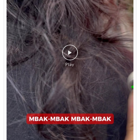
Gimana sih yang bener?? 😌 #LionParcel
#BeraniDiandelin #KirimPaket #Suara #lakban
#LionParcel
#BeraniDiandelin