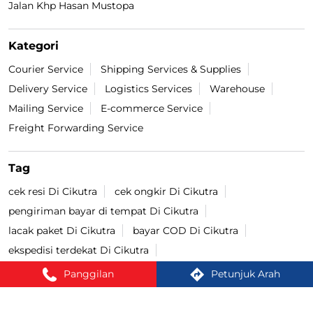
Tag
cek resi Di Cikutra
cek ongkir Di Cikutra
pengiriman bayar di tempat Di Cikutra
lacak paket Di Cikutra
bayar COD Di Cikutra
ekspedisi terdekat Di Cikutra
cargo terdekat Di Cikutra
Cash On Delivery Di Cikutra
jasa pengiriman Di Cikutra
lacak resi Di Cikutra
kirim paket terdekat Di Cikutra
cek ongkir cargo Di Cikutra
jasa pengiriman barang Di Cikutra
kirim paket Di Cikutra
tracking paket Di Cikutra
Kirim paket ke luar negeri Di Cikutra
jasa ekspedisi Di Cikutra
Cara kirim paket Di Cikutra
Panggilan
Petunjuk Arah
kirim paket cod Di Cikutra
COD Ongkir Di Cikutra
cek resi lion parcel Di Cikutra