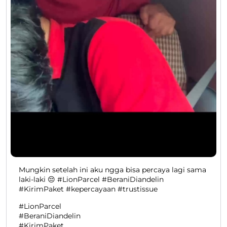
Mungkin setelah ini aku ngga bisa percaya lagi sama
laki-laki 😔 #LionParcel #BeraniDiandelin
#KirimPaket #kepercayaan #trustissue
#LionParcel
#BeraniDiandelin
#KirimPaket
#kepercayaan
#trustissue
Diposting pada :
29 Jul 2026 4:37 PM