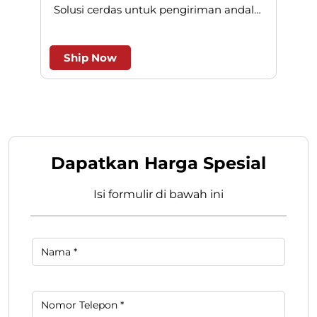
Reg Pack
REGPACK adalah pengiriman paket
N
dengan jaringan ke seluruh Indonesia.
Solusi cerdas untuk pengiriman andal
l
dan efesien.
Ship Now
Dapatkan Harga Spesial