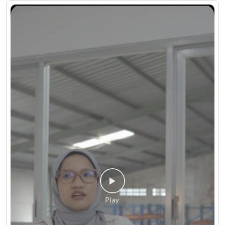
#LionParcel
#BeraniDiandelin
#CeritaAgen
#KisahSukses
#BosLogistik
Diposting pada :
06 Aug 2026 6:43 PM