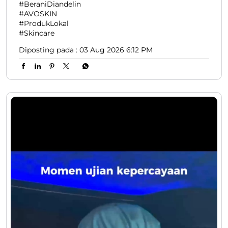
Berawal dari “ide nongkrong” di Kosan, AVOSKIN kini
berhasil bertahan 12 tahun dan menjawab kebutuhan
skincare dan make up wanita Indonesia. Bangga
produk lokal 😎. Tonton lengkapnya di akun Youtube
Lion Parcel yaaaaa ✨. #LionParcel #BeraniDiandelin
#AVOSKIN #ProdukLokal #Skincare
#LionParcel
#BeraniDiandelin
#AVOSKIN
#ProdukLokal
#Skincare
Diposting pada :
03 Aug 2026 6:12 PM