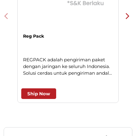
Reg Pack
REGPACK adalah pengiriman paket
N
dengan jaringan ke seluruh Indonesia.
Solusi cerdas untuk pengiriman andal
l
dan efesien.
Ship Now