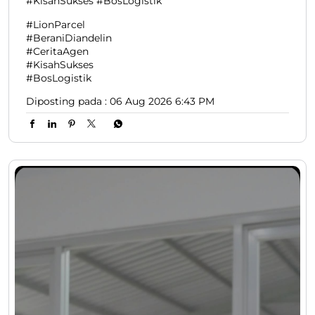
#KisahSukses #BosLogistik
#LionParcel
#BeraniDiandelin
#CeritaAgen
#KisahSukses
#BosLogistik
Diposting pada :
06 Aug 2026 6:43 PM