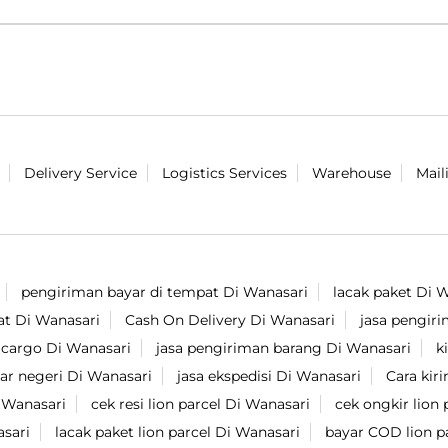
Delivery Service
Logistics Services
Warehouse
Mail
pengiriman bayar di tempat Di Wanasari
lacak paket Di 
at Di Wanasari
Cash On Delivery Di Wanasari
jasa pengir
 cargo Di Wanasari
jasa pengiriman barang Di Wanasari
k
uar negeri Di Wanasari
jasa ekspedisi Di Wanasari
Cara kir
 Wanasari
cek resi lion parcel Di Wanasari
cek ongkir lion 
asari
lacak paket lion parcel Di Wanasari
bayar COD lion p