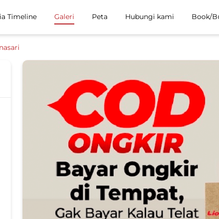
ia Timeline
Galeri
Peta
Hubungi kami
Book/B
asari