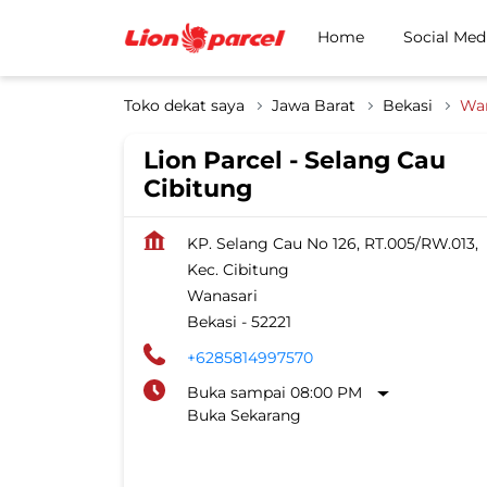
Home
Social Med
Toko dekat saya
Jawa Barat
Bekasi
Wan
Lion Parcel - Selang Cau
Cibitung
KP. Selang Cau No 126, RT.005/RW.013,
Kec. Cibitung
Wanasari
Bekasi
-
52221
+6285814997570
Buka sampai 08:00 PM
Buka Sekarang