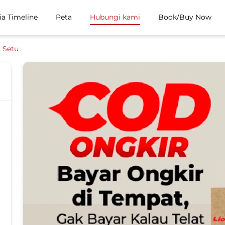
ia Timeline
Peta
Hubungi kami
Book/Buy Now
 Setu