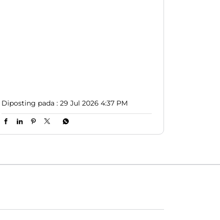
#LionParcel
#BeraniDiandelin
#KirimPaket
#kepercayaan
#trustissue
Diposting pada :
29 Jul 2026 4:37 PM