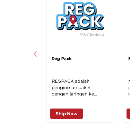
Reg Pack
REGPACK adalah
pengiriman paket
dengan jaringan ke
seluruh Indonesia. Solusi
cerdas untuk pengiriman
andal dan efesien.
Ship Now