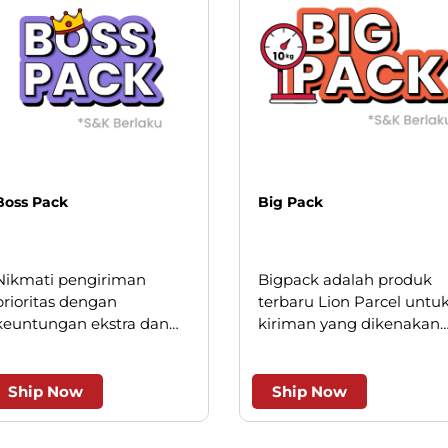
Boss Pack
Big Pack
Nikmati pengiriman
Bigpack adalah produk
prioritas dengan
terbaru Lion Parcel untu
keuntungan ekstra dan
kiriman yang dikenakan
keistimewaan layanan.
minimum kilogram, saat
ini hanya berlaku untuk
beberapa wilayah kota
Ship Now
Ship Now
besar.