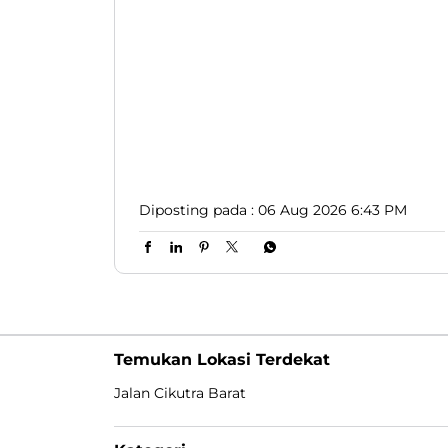
yang sekarang beliau dapatkan 😎👍🏻. Video
lengkapnya ada di Youtube Lion Parcel
yaaaa 🔥. #LionParcel #BeraniDiandelin
#CeritaAgen #KisahSukses #BosLogistik
#LionParcel
#BeraniDiandelin
#CeritaAgen
#KisahSukses
#BosLogistik
Diposting pada :
06 Aug 2026 6:43 PM
Temukan Lokasi Terdekat
Jalan Cikutra Barat