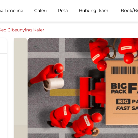
ia Timeline
Galeri
Peta
Hubungi kami
Book/B
Kec Cibeunying Kaler