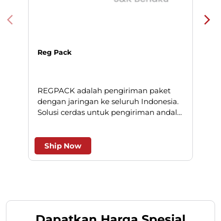
Reg Pack
REGPACK adalah pengiriman paket
N
dengan jaringan ke seluruh Indonesia.
Solusi cerdas untuk pengiriman andal
l
dan efesien.
Ship Now
Dapatkan Harga Spesial