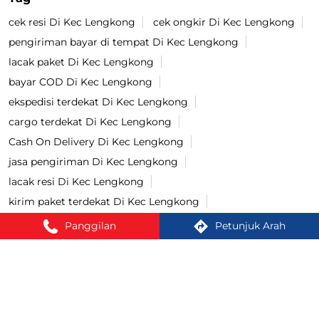
cek resi Di Kec Lengkong
cek ongkir Di Kec Lengkong
pengiriman bayar di tempat Di Kec Lengkong
lacak paket Di Kec Lengkong
bayar COD Di Kec Lengkong
ekspedisi terdekat Di Kec Lengkong
cargo terdekat Di Kec Lengkong
Cash On Delivery Di Kec Lengkong
jasa pengiriman Di Kec Lengkong
lacak resi Di Kec Lengkong
kirim paket terdekat Di Kec Lengkong
cek ongkir cargo Di Kec Lengkong
Panggilan
Petunjuk Arah
jasa pengiriman barang Di Kec Lengkong
kirim paket Di Kec Lengkong
tracking paket Di Kec Lengkong
Kirim paket ke luar negeri Di Kec Lengkong