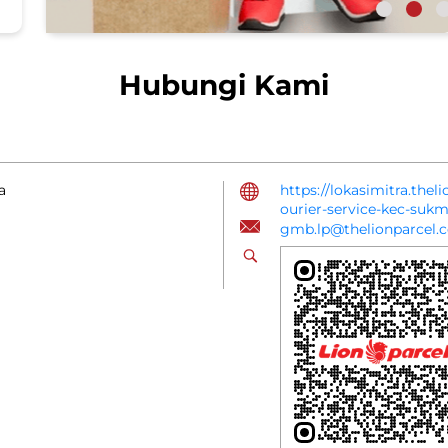
Hubungi Kami
a
https://lokasimitra.the
ourier-service-kec-su
gmb.lp@thelionparcel.