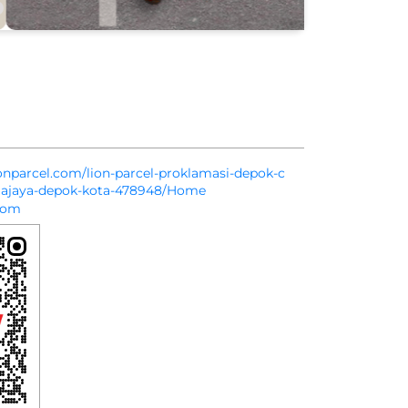
lionparcel.com/lion-parcel-proklamasi-depok-c
kmajaya-depok-kota-478948/Home
com