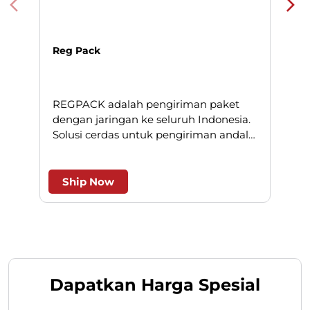
Reg Pack
REGPACK adalah pengiriman paket
N
dengan jaringan ke seluruh Indonesia.
Solusi cerdas untuk pengiriman andal
l
dan efesien.
Ship Now
Dapatkan Harga Spesial