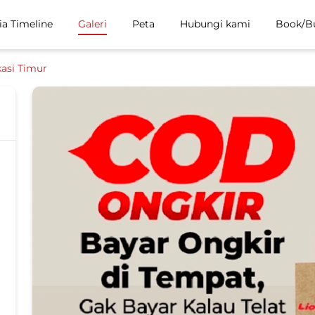
ia Timeline
Galeri
Peta
Hubungi kami
Book/B
asi Timur