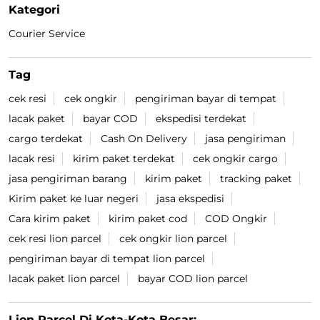
Kategori
Courier Service
Tag
cek resi
cek ongkir
pengiriman bayar di tempat
lacak paket
bayar COD
ekspedisi terdekat
cargo terdekat
Cash On Delivery
jasa pengiriman
lacak resi
kirim paket terdekat
cek ongkir cargo
jasa pengiriman barang
kirim paket
tracking paket
Kirim paket ke luar negeri
jasa ekspedisi
Cara kirim paket
kirim paket cod
COD Ongkir
cek resi lion parcel
cek ongkir lion parcel
pengiriman bayar di tempat lion parcel
lacak paket lion parcel
bayar COD lion parcel
Lion Parcel Di Kota-Kota Besar: