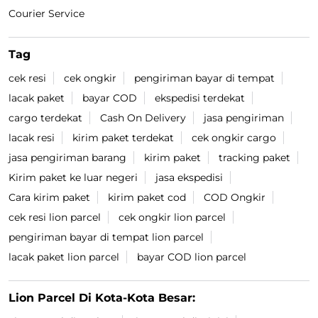
Courier Service
Tag
cek resi
cek ongkir
pengiriman bayar di tempat
lacak paket
bayar COD
ekspedisi terdekat
cargo terdekat
Cash On Delivery
jasa pengiriman
lacak resi
kirim paket terdekat
cek ongkir cargo
jasa pengiriman barang
kirim paket
tracking paket
Kirim paket ke luar negeri
jasa ekspedisi
Cara kirim paket
kirim paket cod
COD Ongkir
cek resi lion parcel
cek ongkir lion parcel
pengiriman bayar di tempat lion parcel
lacak paket lion parcel
bayar COD lion parcel
Lion Parcel Di Kota-Kota Besar: