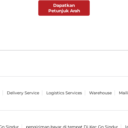
Dapatkan
Petunjuk Arah
Delivery Service
Logistics Services
Warehouse
Mail
Gn Sindur
pengiriman bayar di tempat Di Kec Gn Sindur
l