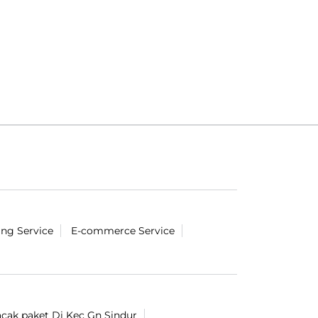
ing Service
E-commerce Service
acak paket Di Kec Gn Sindur