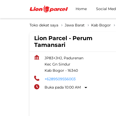
Home
Social Med
Toko dekat saya
Jawa Barat
Kab Bogor
Lion Parcel - Perum
Tamansari
JP83+JHJ, Padurenan
Kec Gn Sindur
Kab Bogor
-
16340
+6289509556003
Buka pada 10:00 AM