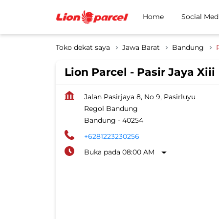
Home
Social Med
Toko dekat saya
Jawa Barat
Bandung
Lion Parcel - Pasir Jaya Xiii
Jalan Pasirjaya 8, No 9, Pasirluyu
Regol Bandung
Bandung
-
40254
+6281223230256
Buka pada 08:00 AM