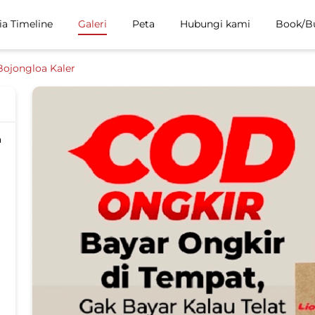
ia Timeline
Galeri
Peta
Hubungi kami
Book/B
Bojongloa Kaler
a