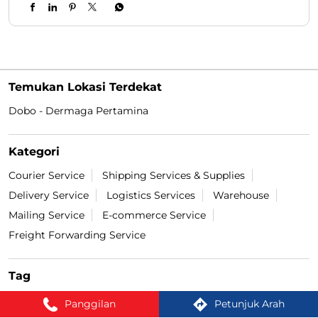
Kategori
Courier Service
Shipping Services & Supplies
Delivery Service
Logistics Services
Warehouse
Mailing Service
E-commerce Service
Freight Forwarding Service
Tag
cek resi Di Galai Dubu
cek ongkir Di Galai Dubu
pengiriman bayar di tempat Di Galai Dubu
lacak paket Di Galai Dubu
bayar COD Di Galai Dubu
ekspedisi terdekat Di Galai Dubu
cargo terdekat Di Galai Dubu
Cash On Delivery Di Galai Dubu
jasa pengiriman Di Galai Dubu
lacak resi Di Galai Dubu
Panggilan
Petunjuk Arah
kirim paket terdekat Di Galai Dubu