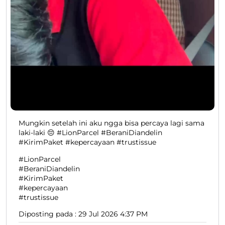
Mungkin setelah ini aku ngga bisa percaya lagi sama
laki-laki 😔 #LionParcel #BeraniDiandelin
#KirimPaket #kepercayaan #trustissue
#LionParcel
#BeraniDiandelin
#KirimPaket
#kepercayaan
#trustissue
Diposting pada :
29 Jul 2026 4:37 PM
Temukan Lokasi Terdekat
Dobo - Dermaga Pertamina