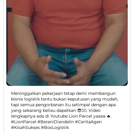
Meninggalkan pekerjaan tetap demi membangun
bisnis logistik tentu bukan keputusan yang mudah,
tapi semua pengorbanan itu setimpal dengan apa
yang sekarang beliau dapatkan 😎👍🏻. Video
lengkapnya ada di Youtube Lion Parcel yaaaa 🔥.
#LionParcel #BeraniDiandelin #CeritaAgen
#KisahSukses #BosLogistik
#LionParcel
#BeraniDiandelin
#CeritaAgen
#KisahSukses
#BosLogistik
Diposting pada :
06 Aug 2026 6:43 PM