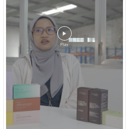
Berawal dari “ide nongkrong” di Kosan, AVOSKIN kini
berhasil bertahan 12 tahun dan menjawab kebutuhan
skincare dan make up wanita Indonesia. Bangga
produk lokal 😎. Tonton lengkapnya di akun Youtube
Lion Parcel yaaaaa ✨. #LionParcel #BeraniDiandelin
#AVOSKIN #ProdukLokal #Skincare
#LionParcel