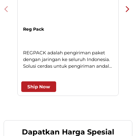
Solusi cerdas untuk pengiriman andal
l
dan efesien.
Ship Now
Dapatkan Harga Spesial
Isi formulir di bawah ini