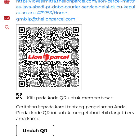
https://lokasimitra.thelionparcel.com/lion-parcel-mattr
as-jaya-abadi-pt-dobo-courier-service-galai-dubu-kepul
auan-aru-479753/Home
gmb.lp@thelionparcel.com
Klik pada kode QR untuk memperbesar.
Ceritakan kepada kami tentang pengalaman Anda.
Pindai kode QR ini untuk mengetahui lebih lanjut bers
ama kami.
Unduh QR