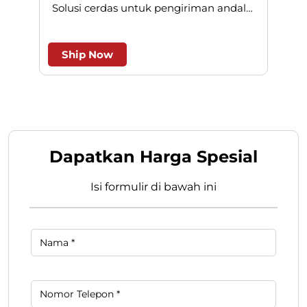
Reg Pack
REGPACK adalah pengiriman paket
N
dengan jaringan ke seluruh Indonesia.
Solusi cerdas untuk pengiriman andal
l
dan efesien.
Ship Now
Dapatkan Harga Spesial