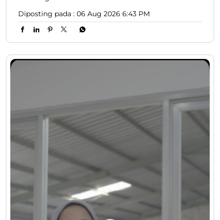
tapi semua pengorbanan itu setimpal dengan apa
yang sekarang beliau dapatkan 😎👍🏻. Video
lengkapnya ada di Youtube Lion Parcel yaaaa 🔥.
#LionParcel #BeraniDiandelin #CeritaAgen
#KisahSukses #BosLogistik
#LionParcel
#BeraniDiandelin
#CeritaAgen
#KisahSukses
#BosLogistik
Diposting pada :
06 Aug 2026 6:43 PM