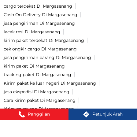
Tag
cek resi Di Margasenang
cek ongkir Di Margasenang
pengiriman bayar di tempat Di Margasenang
lacak paket Di Margasenang
bayar COD Di Margasenang
ekspedisi terdekat Di Margasenang
cargo terdekat Di Margasenang
Cash On Delivery Di Margasenang
jasa pengiriman Di Margasenang
lacak resi Di Margasenang
kirim paket terdekat Di Margasenang
cek ongkir cargo Di Margasenang
Panggilan
Petunjuk Arah
jasa pengiriman barang Di Margasenang
kirim paket Di Margasenang