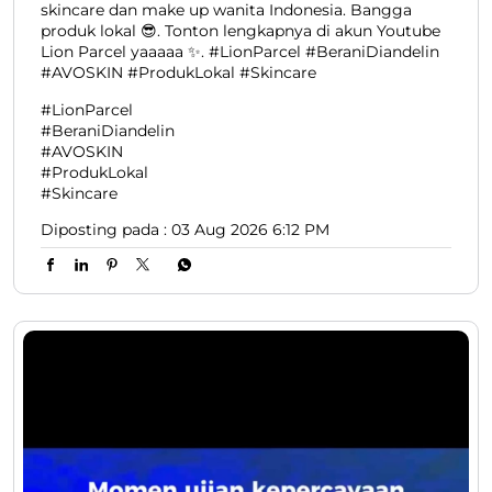
Berawal dari “ide nongkrong” di Kosan, AVOSKIN kini
berhasil bertahan 12 tahun dan menjawab kebutuhan
skincare dan make up wanita Indonesia. Bangga
produk lokal 😎. Tonton lengkapnya di akun Youtube
Lion Parcel yaaaaa ✨. #LionParcel #BeraniDiandelin
#AVOSKIN #ProdukLokal #Skincare
#LionParcel
#BeraniDiandelin
#AVOSKIN
#ProdukLokal
#Skincare
Diposting pada :
03 Aug 2026 6:12 PM