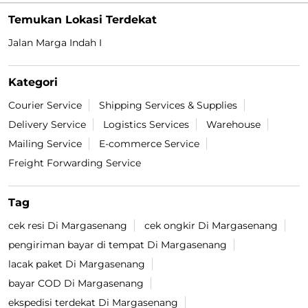
#BeraniDiandelin
#KirimPaket
#kepercayaan
#trustissue
Diposting pada :
29 Jul 2026 4:37 PM
Temukan Lokasi Terdekat
Jalan Marga Indah I
Kategori
Courier Service
Shipping Services & Supplies
Delivery Service
Logistics Services
Warehouse
Mailing Service
E-commerce Service
Freight Forwarding Service