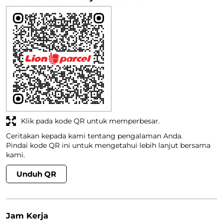
Diposting pada
:
19-04-2023
Dinilai
5
(Translated by Google) Fast delivery, friendly and
recommended 👌 (Original) Pengiriman cepat, ramah dan
recomended 👌
Lihat Semua
Temukan Lebih Banyak Bersama Kami