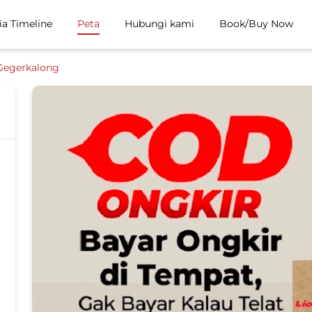
ia Timeline
Peta
Hubungi kami
Book/Buy Now
Gegerkalong