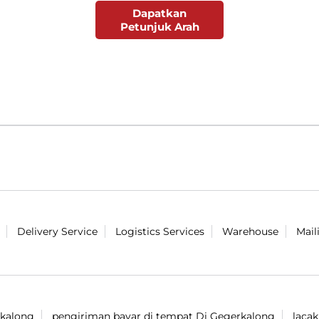
Dapatkan
Petunjuk Arah
Delivery Service
Logistics Services
Warehouse
Mail
rkalong
pengiriman bayar di tempat Di Gegerkalong
laca