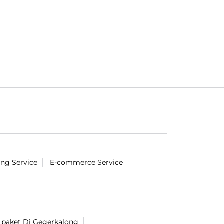
ing Service
E-commerce Service
k paket Di Gegerkalong