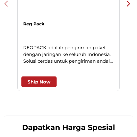
Reg Pack
REGPACK adalah pengiriman paket
N
dengan jaringan ke seluruh Indonesia.
Solusi cerdas untuk pengiriman andal
l
dan efesien.
Ship Now
Dapatkan Harga Spesial