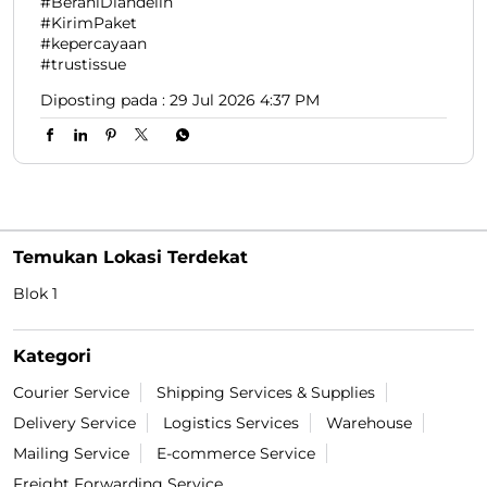
Mungkin setelah ini aku ngga bisa percaya lagi sama
laki-laki 😔 #LionParcel #BeraniDiandelin
#KirimPaket #kepercayaan #trustissue
#LionParcel
#BeraniDiandelin
#KirimPaket
#kepercayaan
#trustissue
Diposting pada :
29 Jul 2026 4:37 PM