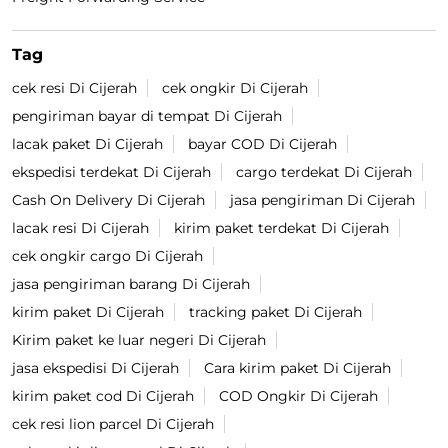
Temukan Lokasi Terdekat
Blok 1
Kategori
Courier Service
Shipping Services & Supplies
Delivery Service
Logistics Services
Warehouse
Mailing Service
E-commerce Service
Freight Forwarding Service
Tag
cek resi Di Cijerah
cek ongkir Di Cijerah
pengiriman bayar di tempat Di Cijerah