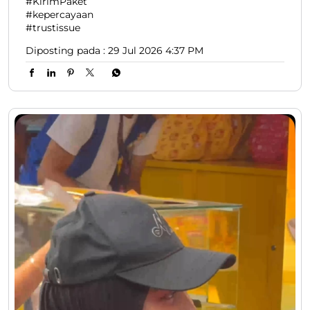
#KirimPaket
#kepercayaan
#trustissue
Diposting pada :
29 Jul 2026 4:37 PM