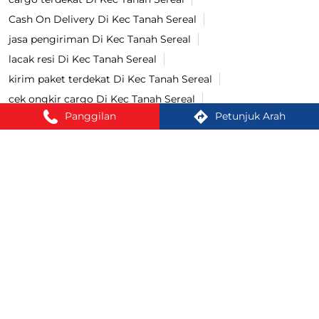
Cash On Delivery Di Kec Tanah Sereal
jasa pengiriman Di Kec Tanah Sereal
lacak resi Di Kec Tanah Sereal
kirim paket terdekat Di Kec Tanah Sereal
cek ongkir cargo Di Kec Tanah Sereal
Panggilan
Petunjuk Arah
jasa pengiriman barang Di Kec Tanah Sereal
kirim paket Di Kec Tanah Sereal
tracking paket Di Kec Tanah Sereal
Kirim paket ke luar negeri Di Kec Tanah Sereal
jasa ekspedisi Di Kec Tanah Sereal
Cara kirim paket Di Kec Tanah Sereal
kirim paket cod Di Kec Tanah Sereal
COD Ongkir Di Kec Tanah Sereal
cek resi lion parcel Di Kec Tanah Sereal
cek ongkir lion parcel Di Kec Tanah Sereal
pengiriman bayar di tempat lion parcel Di Kec Tanah