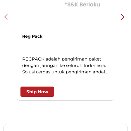
Reg Pack
REGPACK adalah pengiriman paket
N
dengan jaringan ke seluruh Indonesia.
Solusi cerdas untuk pengiriman andal
l
dan efesien.
Ship Now