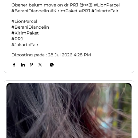
Obener belum move on dr PRJ 😏🤏🏻 #LionParcel
#BeraniDiandelin #KirimPaket #PRJ #JakartaFair
#LionParcel
#BeraniDiandelin
#KirimPaket
#PRJ
#JakartaFair
Diposting pada :
28 Jul 2026 4:28 PM