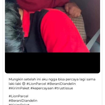
Mungkin setelah ini aku ngga bisa percaya lagi sama
laki-laki 😔 #LionParcel #BeraniDiandelin
#KirimPaket #kepercayaan #trustissue
#LionParcel
#BeraniDiandelin
#KirimPaket