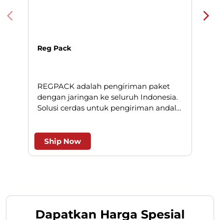
Reg Pack
REGPACK adalah pengiriman paket
N
dengan jaringan ke seluruh Indonesia.
Solusi cerdas untuk pengiriman andal
l
dan efesien.
Ship Now
Dapatkan Harga Spesial