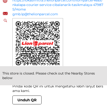
https://lokasimitra.thelionparcel.com/lion-parcel-kebo
nkalapa-courier-service-cibalanarik-tasikmalaya-47987
5/Home
gmb.lp@thelionparcel.com
This store is closed. Please check out the Nearby Stores
Klik pada kode QR untuk memperbesar.
below
Ceritakan kepada kami tentang pengalaman Anda.
Pindai kode QR ini untuk mengetahui lebih lanjut bers
ama kami.
Unduh QR