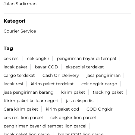
Jalan Sudirman
Kategori
Courier Service
Tag
cek resi
cek ongkir
pengiriman bayar di tempat
lacak paket
bayar COD
ekspedisi terdekat
cargo terdekat
Cash On Delivery
jasa pengiriman
lacak resi
kirim paket terdekat
cek ongkir cargo
jasa pengiriman barang
kirim paket
tracking paket
Kirim paket ke luar negeri
jasa ekspedisi
Cara kirim paket
kirim paket cod
COD Ongkir
cek resi lion parcel
cek ongkir lion parcel
pengiriman bayar di tempat lion parcel
lacak paket lion parcel
bayar COD lion parcel