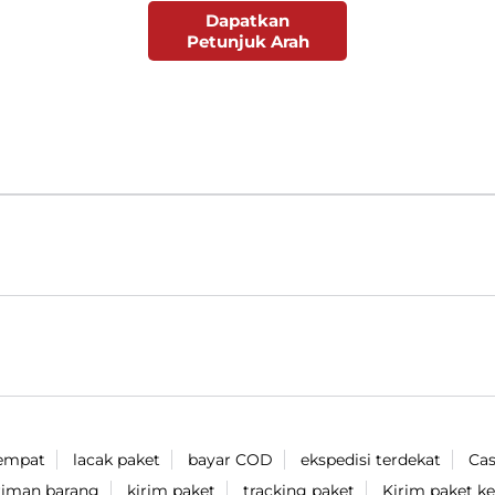
Dapatkan
Petunjuk Arah
tempat
lacak paket
bayar COD
ekspedisi terdekat
Cas
riman barang
kirim paket
tracking paket
Kirim paket ke