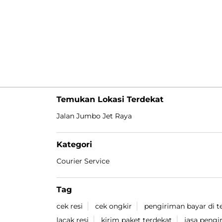
Temukan Lokasi Terdekat
Jalan Jumbo Jet Raya
Kategori
Courier Service
Tag
cek resi
cek ongkir
pengiriman bayar di 
lacak resi
kirim paket terdekat
jasa pengi