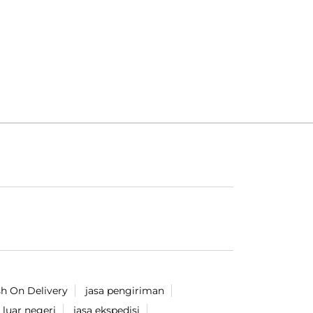
h On Delivery
jasa pengiriman
 luar negeri
jasa ekspedisi