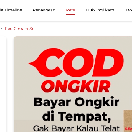
ia Timeline
Penawaran
Peta
Hubungi kami
Bo
Kec Cimahi Sel