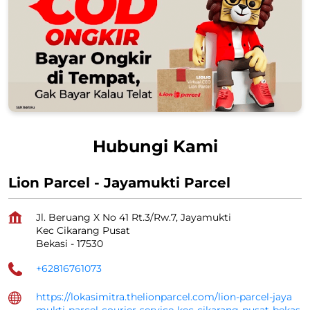
Hubungi Kami
Lion Parcel - Jayamukti Parcel
Jl. Beruang X No 41 Rt.3/Rw.7, Jayamukti
Kec Cikarang Pusat
Bekasi
-
17530
+62816761073
https://lokasimitra.thelionparcel.com/lion-parcel-jaya