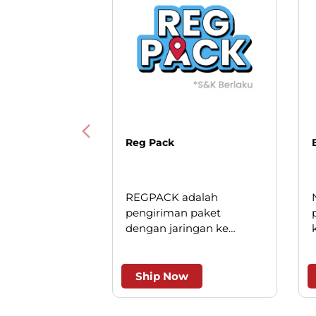
Reg Pack
REGPACK adalah
pengiriman paket
dengan jaringan ke
seluruh Indonesia. Solusi
cerdas untuk pengiriman
andal dan efesien.
Ship Now