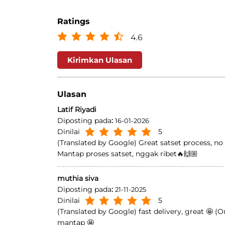
Ratings
4.6
Kirimkan Ulasan
Ulasan
Latif Riyadi
Diposting pada
:
16-01-2026
Dinilai
5
(Translated by Google) Great satset process, no 
Mantap proses satset, nggak ribet🔥🙌🏼
muthia siva
Diposting pada
:
21-11-2025
Dinilai
5
(Translated by Google) fast delivery, great 🤩 (
mantap 🤩