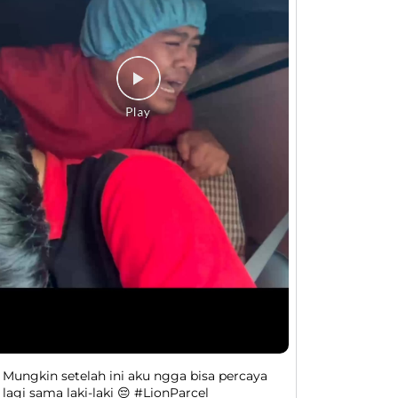
Mungkin setelah ini aku ngga bisa percaya
lagi sama laki-laki 😔 #LionParcel