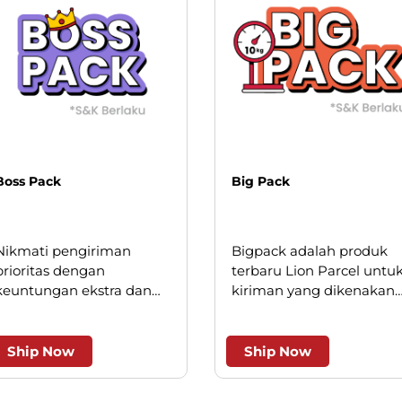
Boss Pack
Big Pack
Nikmati pengiriman
Bigpack adalah produk
prioritas dengan
terbaru Lion Parcel untu
keuntungan ekstra dan
kiriman yang dikenakan
keistimewaan layanan.
minimum kilogram, saat
ini hanya berlaku untuk
beberapa wilayah kota
Ship Now
Ship Now
besar.