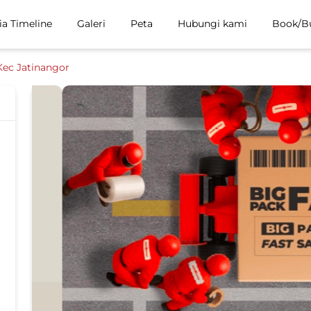
ia Timeline
Galeri
Peta
Hubungi kami
Book/B
Kec Jatinangor