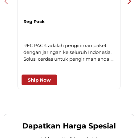
Reg Pack
REGPACK adalah pengiriman paket
N
dengan jaringan ke seluruh Indonesia.
Solusi cerdas untuk pengiriman andal
l
dan efesien.
Ship Now
Dapatkan Harga Spesial