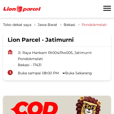
Toko dekat saya
Jawa Barat
Bekasi
Pondokmelati
Lion Parcel - Jatimurni
Jl. Raya Hankam Rt004/Rw005, Jatimurni
Pondokmelati
Bekasi
-
17431
Buka sampai 08:00 PM
Buka Sekarang