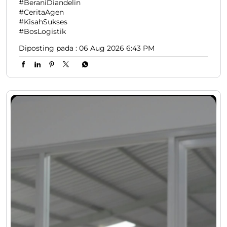
#BeraniDiandelin
#CeritaAgen
#KisahSukses
#BosLogistik
Diposting pada :
06 Aug 2026 6:43 PM