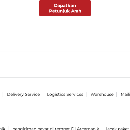
Dapatkan
Petunjuk Arah
Delivery Service
Logistics Services
Warehouse
Mail
nik
pengiriman bayar di tempat Di Arcamanik
lacak pake