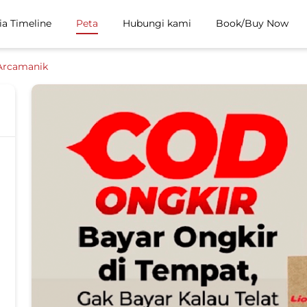
ia Timeline
Peta
Hubungi kami
Book/Buy Now
Arcamanik