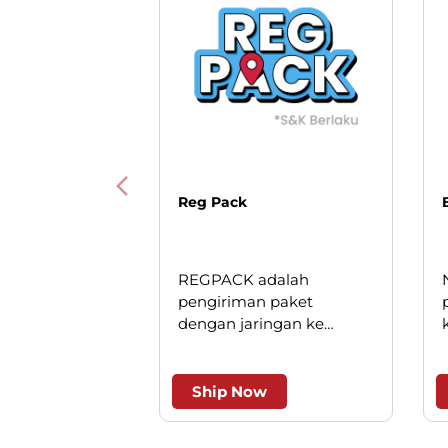
Reg Pack
REGPACK adalah
pengiriman paket
dengan jaringan ke
seluruh Indonesia. Solusi
cerdas untuk pengiriman
andal dan efesien.
Ship Now