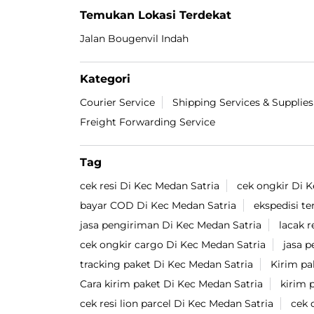
#LionParcel
#BeraniDiandelin
#KirimPaket
#kepercayaan
#trustissue
Diposting pada :
29 Jul 2026 4:37 PM
Temukan Lokasi Terdekat
Jalan Bougenvil Indah
Kategori
Courier Service
Shipping Services & Supplies
Freight Forwarding Service