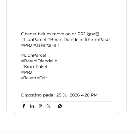
Obener belum move on dr PRJ 😏🤏🏻
#LionParcel #BeraniDiandelin #KirimPaket
#PRJ #JakartaFair