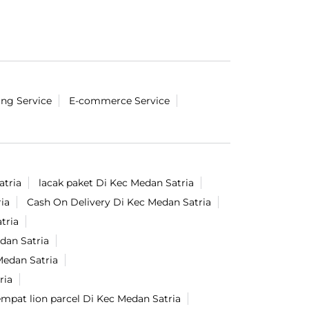
#LionParcel
#BeraniDiandelin
#KirimPaket
#Suara
#lakban
Diposting pada :
27 Jul 2026 9:40 AM
ing Service
E-commerce Service