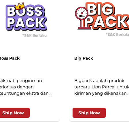
Boss Pack
Big Pack
Nikmati pengiriman
Bigpack adalah produk
prioritas dengan
terbaru Lion Parcel untu
keuntungan ekstra dan
kiriman yang dikenakan
keistimewaan layanan.
minimum kilogram, saat
ini hanya berlaku untuk
beberapa wilayah kota
Ship Now
Ship Now
besar.