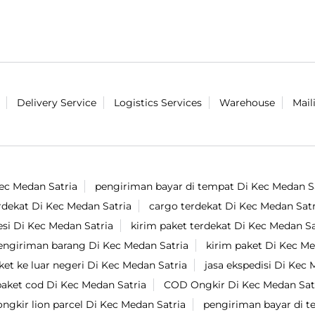
#LionParcel
#BeraniDiandelin
#KirimPaket
#PRJ
#JakartaFair
Diposting pada :
28 Jul 2026 4:28 PM
Delivery Service
Logistics Services
Warehouse
Mail