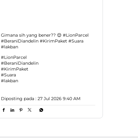
Gimana sih yang bener?? 😌 #LionParcel
#BeraniDiandelin #KirimPaket #Suara
#lakban