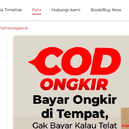
ia Timeline
Peta
Hubungi kami
Book/Buy Now
Pameungpeuk