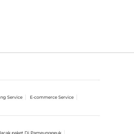
ing Service
E-commerce Service
lacak paket Di Pameungpeuk