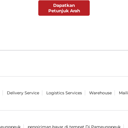
Dapatkan
Petunjuk Arah
Delivery Service
Logistics Services
Warehouse
Mail
meungpeuk
pengiriman bayar di tempat Di Pameungpeuk