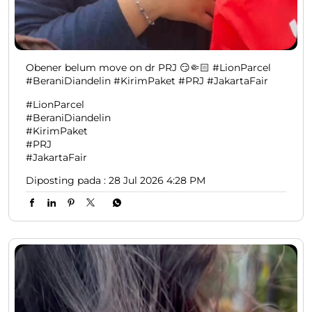
Obener belum move on dr PRJ 😏🤏🏻 #LionParcel
#BeraniDiandelin #KirimPaket #PRJ #JakartaFair
#LionParcel
#BeraniDiandelin
#KirimPaket
#PRJ
#JakartaFair
Diposting pada :
28 Jul 2026 4:28 PM