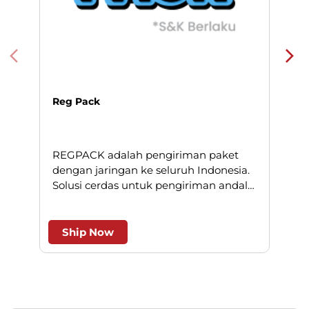
Reg Pack
REGPACK adalah pengiriman paket
N
dengan jaringan ke seluruh Indonesia.
Solusi cerdas untuk pengiriman andal
l
dan efesien.
Ship Now