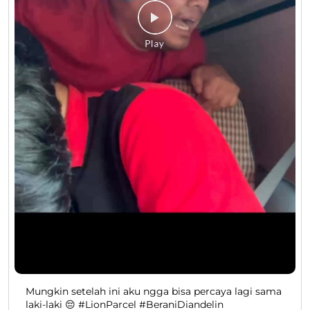
Mungkin setelah ini aku ngga bisa percaya lagi sama
laki-laki 😔 #LionParcel #BeraniDiandelin