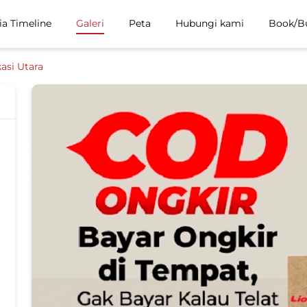
ia Timeline
Galeri
Peta
Hubungi kami
Book/B
asi Utara