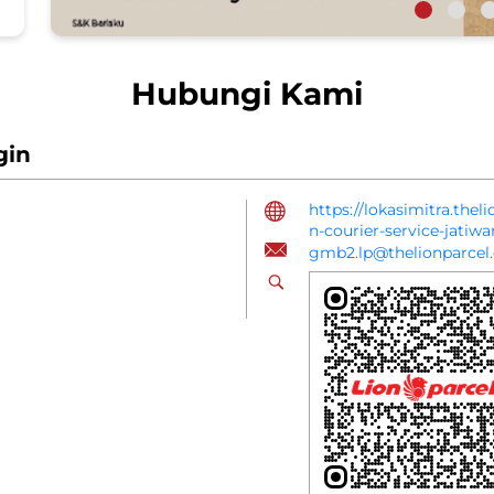
Hubungi Kami
gin
https://lokasimitra.thel
n-courier-service-jatiw
gmb2.lp@thelionparcel