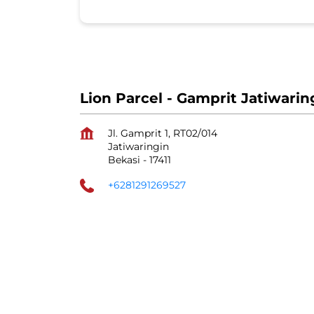
Lion Parcel - Gamprit Jatiwarin
Jl. Gamprit 1, RT02/014
Jatiwaringin
Bekasi
-
17411
+6281291269527