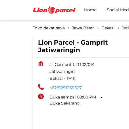
Home
Social Med
Toko dekat saya
Jawa Barat
Bekasi
Jat
Lion Parcel - Gamprit
Jatiwaringin
Jl. Gamprit 1, RT02/014
Jatiwaringin
Bekasi
-
17411
+6281291269527
Buka sampai 08:00 PM
Buka Sekarang