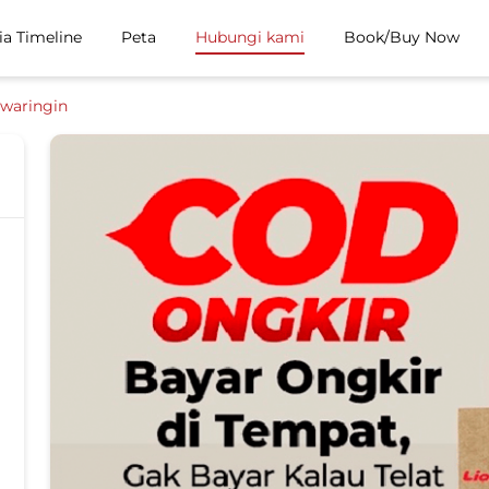
ia Timeline
Peta
Hubungi kami
Book/Buy Now
iwaringin