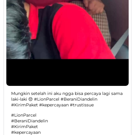
Mungkin setelah ini aku ngga bisa percaya lagi sama
laki-laki 😔 #LionParcel #BeraniDiandelin
#KirimPaket #kepercayaan #trustissue
#LionParcel
#BeraniDiandelin
#KirimPaket
#kepercayaan