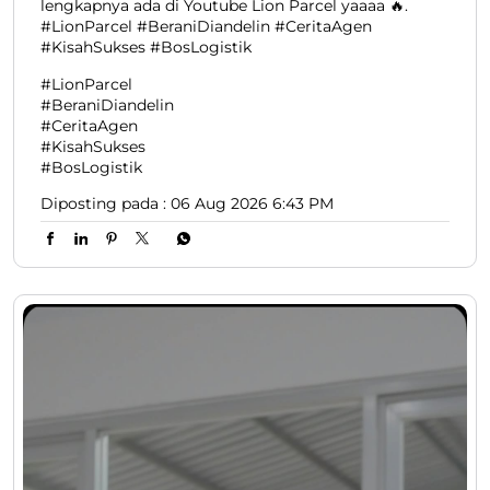
lengkapnya ada di Youtube Lion Parcel yaaaa 🔥.
#LionParcel #BeraniDiandelin #CeritaAgen
#KisahSukses #BosLogistik
#LionParcel
#BeraniDiandelin
#CeritaAgen
#KisahSukses
#BosLogistik
Diposting pada :
06 Aug 2026 6:43 PM