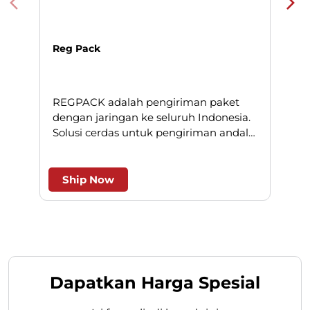
Reg Pack
REGPACK adalah pengiriman paket
N
dengan jaringan ke seluruh Indonesia.
Solusi cerdas untuk pengiriman andal
l
dan efesien.
Ship Now
Dapatkan Harga Spesial