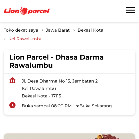
Toko dekat saya
Jawa Barat
Bekasi Kota
Kel Rawalumbu
Lion Parcel - Dhasa Darma
Rawalumbu
Jl. Desa Dharma No 13, Jembatan 2
Kel Rawalumbu
Bekasi Kota
-
17115
Buka sampai 08:00 PM
Buka Sekarang