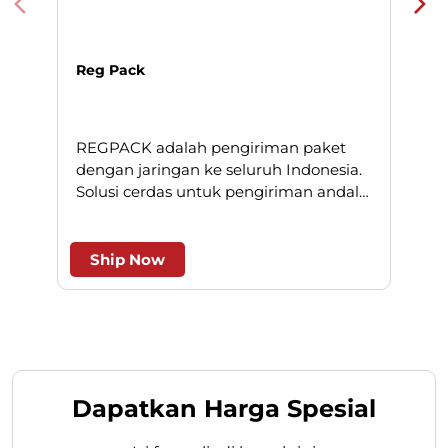
Reg Pack
REGPACK adalah pengiriman paket
N
dengan jaringan ke seluruh Indonesia.
Solusi cerdas untuk pengiriman andal
l
dan efesien.
Ship Now
Dapatkan Harga Spesial