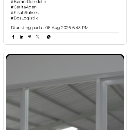
#BeraniDiandelin
#CeritaAgen
#KisahSukses
#BosLogistik
Diposting pada :
06 Aug 2026 6:43 PM