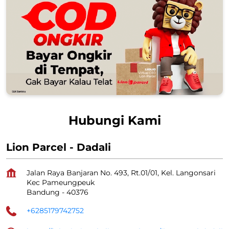
Hubungi Kami
Lion Parcel - Dadali
Jalan Raya Banjaran No. 493, Rt.01/01, Kel. Langonsari
Kec Pameungpeuk
Bandung
-
40376
+6285179742752