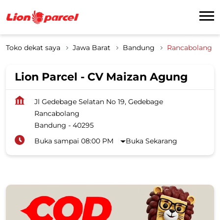
Toko dekat saya
Jawa Barat
Bandung
Rancabolang
Lion Parcel - CV Maizan Agung
Jl Gedebage Selatan No 19, Gedebage
Rancabolang
Bandung
-
40295
Buka sampai 08:00 PM
Buka Sekarang