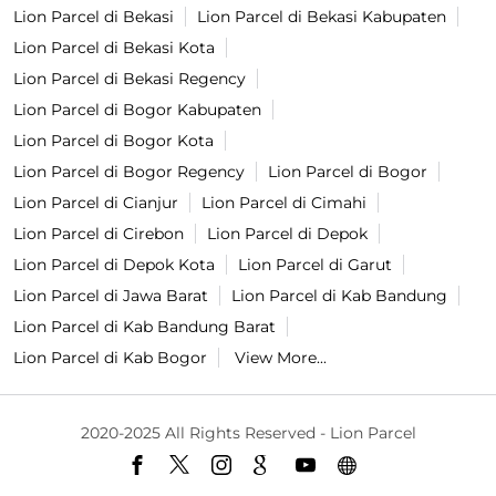
Lion Parcel di Bekasi
Lion Parcel di Bekasi Kabupaten
Lion Parcel di Bekasi Kota
Lion Parcel di Bekasi Regency
Lion Parcel di Bogor Kabupaten
Lion Parcel di Bogor Kota
Lion Parcel di Bogor Regency
Lion Parcel di Bogor
Lion Parcel di Cianjur
Lion Parcel di Cimahi
Lion Parcel di Cirebon
Lion Parcel di Depok
Lion Parcel di Depok Kota
Lion Parcel di Garut
Lion Parcel di Jawa Barat
Lion Parcel di Kab Bandung
Lion Parcel di Kab Bandung Barat
Lion Parcel di Kab Bogor
View More...
2020-2025 All Rights Reserved - Lion Parcel