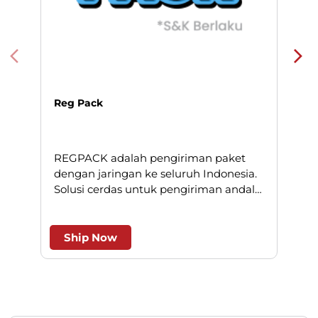
Reg Pack
REGPACK adalah pengiriman paket
N
dengan jaringan ke seluruh Indonesia.
Solusi cerdas untuk pengiriman andal
l
dan efesien.
Ship Now