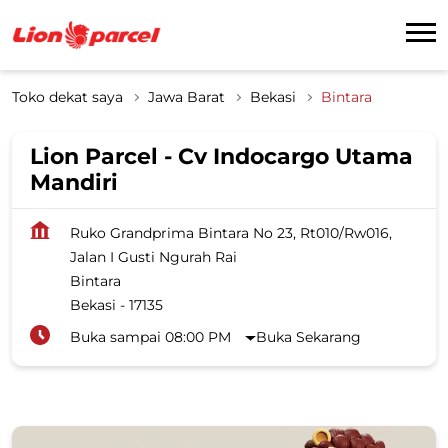
Toko dekat saya
Jawa Barat
Bekasi
Bintara
Lion Parcel - Cv Indocargo Utama
Mandiri
Ruko Grandprima Bintara No 23, Rt010/Rw016,
Jalan I Gusti Ngurah Rai
Bintara
Bekasi
-
17135
Buka sampai 08:00 PM
Buka Sekarang